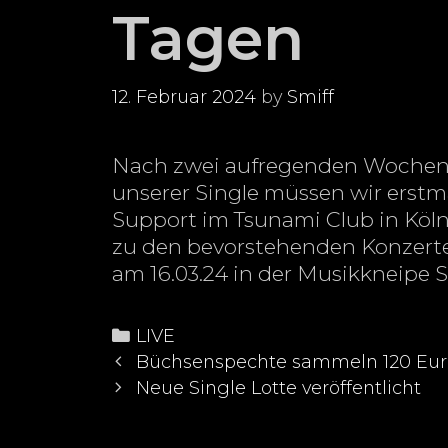
Tagen
12. Februar 2024
by
Smiff
Nach zwei aufregenden Wochene
unserer Single müssen wir erstm
Support im Tsunami Club in Köl
zu den bevorstehenden Konzerten
am 16.03.24 in der Musikkneipe 
Categories
LIVE
Post
Büchsenspechte sammeln 120 Euro
navigation
Neue Single Lotte veröffentlicht