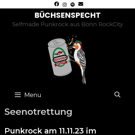
Skip
to
BÜCHSENSPECHT
content
Selfmade Punkrock aus Bonn RockCity
SE
Menu
Seenotrettung
Punkrock am 11.11.23 im