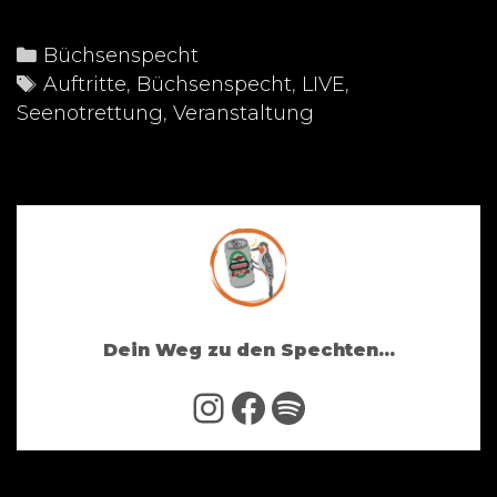
am
11.11.23
Categories
Büchsenspecht
im
Tags
Auftritte
,
Büchsenspecht
,
LIVE
,
Namenlos
Seenotrettung
,
Veranstaltung
(BN)
Dein Weg zu den Spechten...
Instagram
Facebook
Spotify