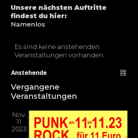
Unsere nächsten Auftritte
findest du hier:
Namenlos
Es sind keine anstehenden
Veranstaltungen vorhanden.
A
V
Anstehende
L
n
e
D
i
Vergangene
a
s
r
s
Veranstaltungen
t
i
a
t
u
c
n
e
m
Nov.
h
s
11
w
t
t
2023
ä
e
a