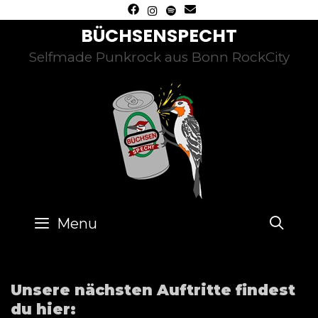
Skip
to
BÜCHSENSPECHT
content
Selfmade Punkrock aus Bonn RockCity
SE
Menu
Unsere nächsten Auftritte findest
du hier: