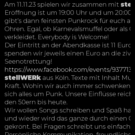
Am 11.11.23 spielen wir zusammen mit
ste
Eröffnung ist um 19:00 Uhr und um 20:00
gibt’s dann feinsten Punkrock für euch au
Ohren. Egal, ob Karnevalsmuffel oder als 
verkleidet. Everybody is Welcome!
Der Eintritt an der Abendkasse ist 11 Euro
spenden wir jeweils einen Euro an die zivil
Seenotrettung!
https://www.facebook.com/events/9377133
stellWERk
aus Köln. Texte mit Inhalt Mus
Kraft. Wohin wir auch immer schwenken, 
sich alles um Punk. Unsere Einflüsse reich
den 50ern bis heute.
Wir wollen Songs schreiben und Spaß hab
und wieder wird das ganze durch einen G
gekrönt. Bei Fragen schreibt uns einfach a
Persönliche Kommunikation, freundliches