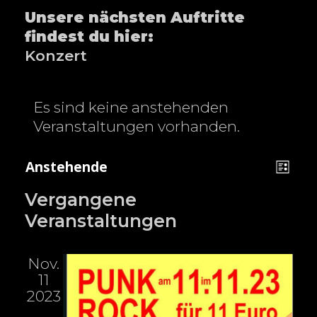
Unsere nächsten Auftritte
findest du hier:
Konzert
Es sind keine anstehenden
Veranstaltungen vorhanden.
A
V
Anstehende
L
n
e
D
i
Vergangene
a
s
r
s
Veranstaltungen
t
i
a
t
u
c
n
e
m
Nov.
h
s
11
w
t
t
2023
ä
e
a