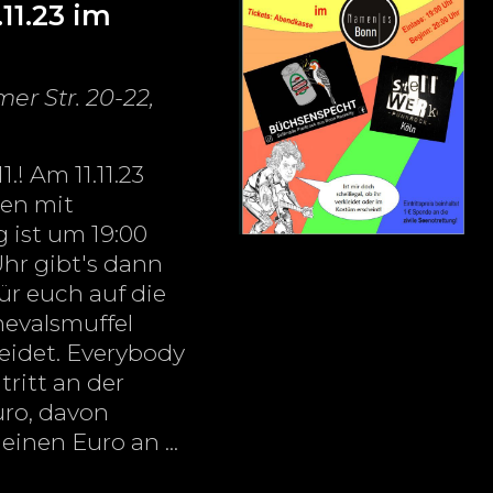
n
11.23 im
n
-
g
N
A
er Str. 20-22,
a
n
s
v
.! Am 11.11.23
i
i
en mit
c
g ist um 19:00
g
h
hr gibt's dann
a
t
ür euch auf die
e
nevalsmuffel
t
leidet. Everybody
n
i
tritt an der
-
o
uro, davon
N
einen Euro an ...
a
n
k
v