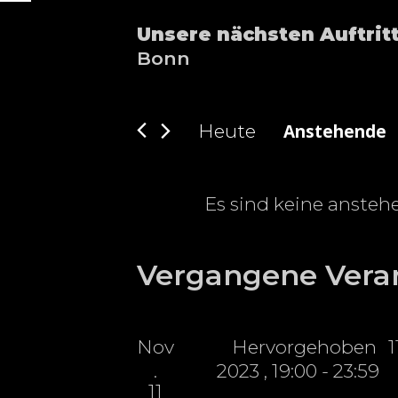
Unsere nächsten Auftritt
Bonn
Anstehende
Heute
D
a
t
Es sind keine anste
u
m
Vergangene Vera
w
ä
h
Nov
Hervorgehoben
l
.
2023 , 19:00
-
23:59
e
11
n