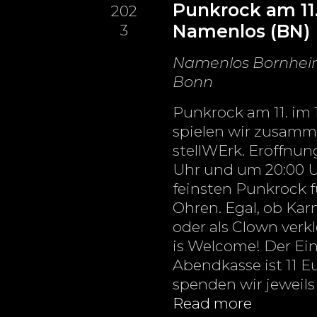
Punkrock am 11.
202
.
Namenlos (BN)
3
Namenlos
Bornheim
Bonn
Punkrock am 11. im 11
spielen wir zusamm
stellWErk. Eröffnun
Uhr und um 20:00 U
feinsten Punkrock f
Ohren. Egal, ob Kar
oder als Clown verk
is Welcome! Der Ein
Abendkasse ist 11 E
spenden wir jeweils 
Read more
Punkroc